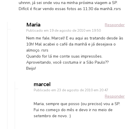
uhnnn, já sei onde vou na minha próxima viagem a SP.
Difícil é ficar vendo essas fotos as 11:30 da manhã..rsrs
Maria
Responder
Publicado em
19 de agosto de 2010 em 19:50
Nem me fale, Marcel! E eu aqui as tratando desde às
10h! Mal acabei o café da manhã e já desejava o
almoço. rsrs
Quando for lá me conte suas impressões.
Aproveitando, você costuma ir a São Paulo??
Beijo!
marcel
Publicado em
23 de agosto de 2010 em 20:47
Responder
Maria, sempre que posso (ou preciso) vou a SP.
Fui no começo do mês e devo ir no meio de
setembro de novo. :)