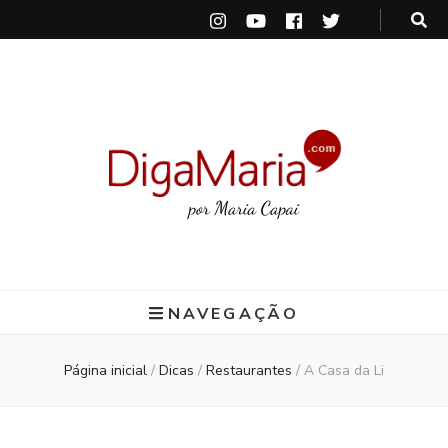
DigaMaria
por Maria Capai
NAVEGAÇÃO
Página inicial
/
Dicas
/
Restaurantes
/
A Casa da Li