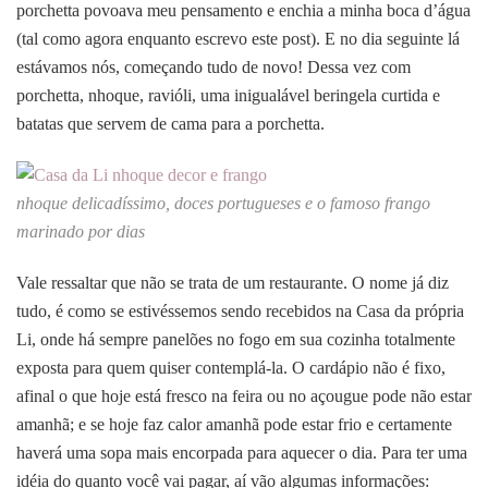
porchetta povoava meu pensamento e enchia a minha boca d’água
(tal como agora enquanto escrevo este post). E no dia seguinte lá
estávamos nós, começando tudo de novo! Dessa vez com
porchetta, nhoque, ravióli, uma
inigualável
beringela curtida e
batatas que servem de cama para a porchetta.
nhoque delicadíssimo, doces portugueses e o famoso frango
marinado por dias
Vale ressa
ltar que não se trata de um restaurante. O nome já diz
tudo, é como se estivéssemos sendo recebidos na Casa da própria
Li, onde há sempre panelões no fogo em sua cozinha totalmente
exposta para quem quiser contemplá-la. O cardápio não é fixo,
afinal o que
hoje
está fresco na feira ou no açougue pode não estar
amanhã; e se hoje faz calor amanhã pode estar frio e certamente
haverá uma sopa mais encorpada para
aquecer o dia. Para ter uma
idéia do quanto você vai pagar, aí vão algumas informações: