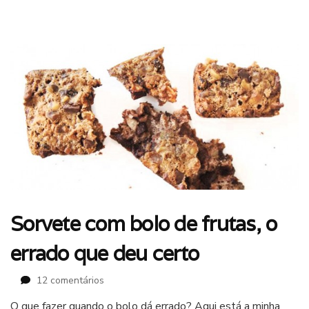
Sorvete com bolo de frutas, o
errado que deu certo
em
12 comentários
Sorvete
O que fazer quando o bolo dá errado? Aqui está a minha
com