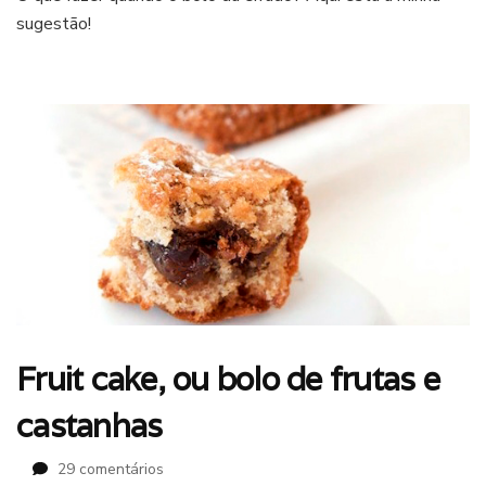
sugestão!
bolo
de
frutas,
o
errado
que
deu
certo
Fruit cake, ou bolo de frutas e
castanhas
em
29 comentários