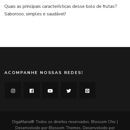
Fruit
Quais as principais características desse bolo de frutas?
cake,
Saboroso, simples e saudável!
ou
bolo
de
frutas
e
castanhas
ACOMPANHE NOSSAS REDES!
DigaMaria® Todos os direitos reservados.
Blossom Chic |
Desenvolvido por
Blossom Themes
. Desenvolvido por