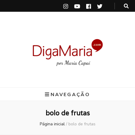
DigaMaria
por Maria Capai
NAVEGAÇÃO
bolo de frutas
Página inicial
/
bolo de frutas