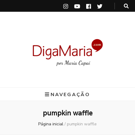
DigaMaria
por Maria Capai
NAVEGAÇÃO
pumpkin waffle
Página inicial
/
pumpkin waffle