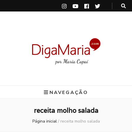
DigaMaria
por Maria Capai
NAVEGAÇÃO
receita molho salada
Página inicial
/
receita molho salada