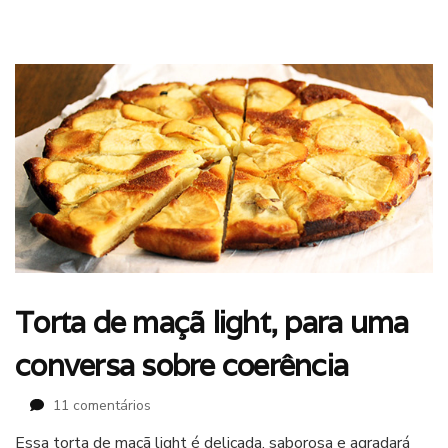
Torta de maçã light, para uma
conversa sobre coerência
em
11 comentários
Torta
Essa torta de maçã light é delicada, saborosa e agradará
de