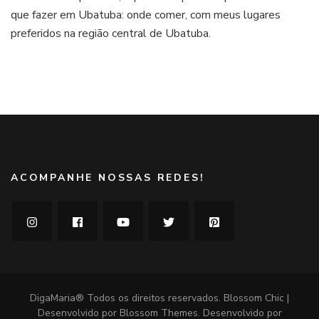
que fazer em Ubatuba: onde comer, com meus lugares
fazer
em
preferidos na região central de Ubatuba.
Ubatuba:
onde
comer
ACOMPANHE NOSSAS REDES!
DigaMaria® Todos os direitos reservados.
Blossom Chic |
Desenvolvido por
Blossom Themes
. Desenvolvido por