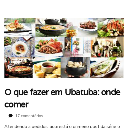
O que fazer em Ubatuba: onde
comer
em
17 comentários
O
Atendendo a pedidos, aqui está o primeiro post da série o
que