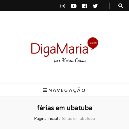
DigaMaria
por Maria Capai
NAVEGAÇÃO
férias em ubatuba
Página inicial
/
férias em ubatuba