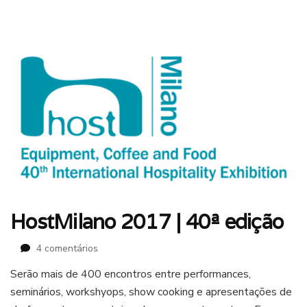
HostMilano 2017 | 40ª edição
em
4 comentários
HostMilano
Serão mais de 400 encontros entre performances,
2017
seminários, workshyops, show cooking e apresentações de
|
40ª