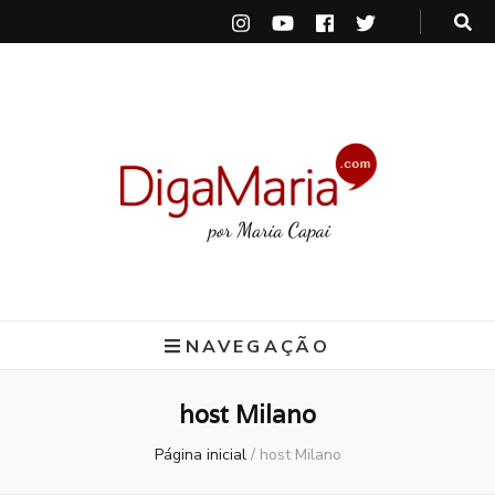
DigaMaria
por Maria Capai
NAVEGAÇÃO
host Milano
Página inicial
/
host Milano