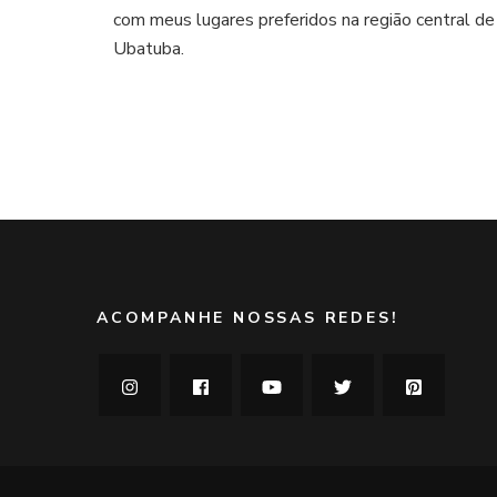
em
com meus lugares preferidos na região central de
Ubatuba:
Ubatuba.
onde
comer
ACOMPANHE NOSSAS REDES!