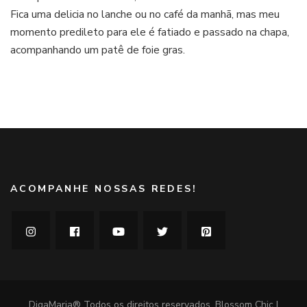
Fica uma delicia no lanche ou no café da manhã, mas meu
leite
do
momento predileto para ele é fatiado e passado na chapa,
Rogério
acompanhando um patê de foie gras.
Shimura
ACOMPANHE NOSSAS REDES!
DigaMaria® Todos os direitos reservados.
Blossom Chic |