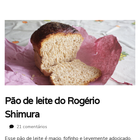
Pão de leite do Rogério
Shimura
em
21 comentários
Pão
Esse pão de leite é macio, fofinho e levemente adocicado.
de