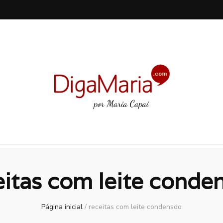
eitas com leite conde
Página inicial
/
receitas com leite condensdo