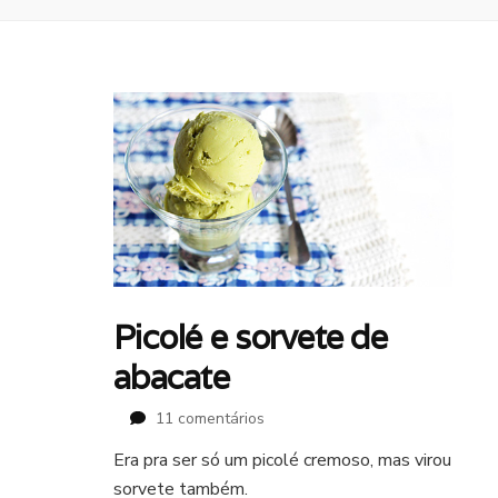
Picolé e sorvete de
abacate
em
11 comentários
Picolé
Era pra ser só um picolé cremoso, mas virou
e
sorvete também.
sorvete