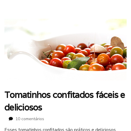
Tomatinhos confitados fáceis e
deliciosos
em
10 comentários
Tomatinhos
Esses tomatinhos confitados são práticos e deliciosos
confitados