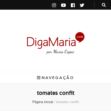
DigaMaria
por Maria Capai
NAVEGAÇÃO
tomates confit
Página inicial
/
tomates confit