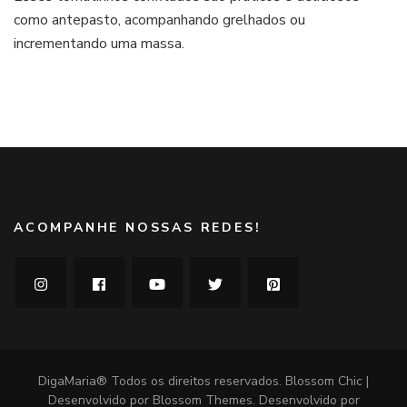
como antepasto, acompanhando grelhados ou
fáceis
e
incrementando uma massa.
deliciosos
ACOMPANHE NOSSAS REDES!
DigaMaria® Todos os direitos reservados.
Blossom Chic |
Desenvolvido por
Blossom Themes
. Desenvolvido por