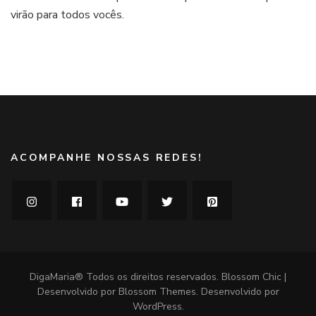
virão para todos vocês.
e
um
menu
completo
ACOMPANHE NOSSAS REDES!
DigaMaria® Todos os direitos reservados.
Blossom Chic |
Desenvolvido por
Blossom Themes
. Desenvolvido por
WordPress
.