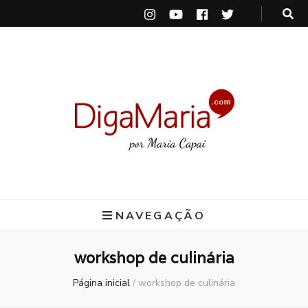
DigaMaria
por Maria Capai
NAVEGAÇÃO
workshop de culinária
Página inicial
/
workshop de culinária