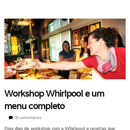
Workshop Whirlpool e um
menu completo
em
8 comentários
Workshop
Dois dias de workshop com a Whirlpool e receitas que
Whirlpool