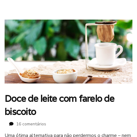
Doce de leite com farelo de
biscoito
em
16 comentários
Doce
Uma ótima alternativa para não perdermos o charme – nem
de