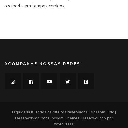
o sabor! – em tempos corridos.
leite
com
farelo
de
biscoito
ACOMPANHE NOSSAS REDES!
DigaMaria® Todos os direitos reservados.
Blossom Chic |
Desenvolvido por
Blossom Themes
. Desenvolvido por
WordPress
.