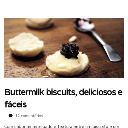
Buttermilk biscuits, deliciosos e
fáceis
em
12 comentários
Buttermilk
Com sabor amanteigado e textura entre um biscoito e um
biscuits,