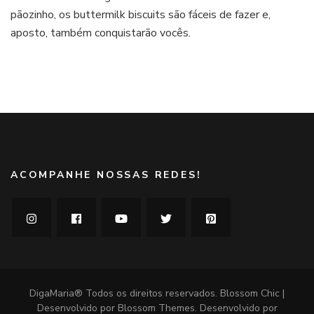
pãozinho, os buttermilk biscuits são fáceis de fazer e,
deliciosos
e
aposto, também conquistarão vocês.
fáceis
ACOMPANHE NOSSAS REDES!
DigaMaria® Todos os direitos reservados.
Blossom Chic |
Desenvolvido por
Blossom Themes
. Desenvolvido por