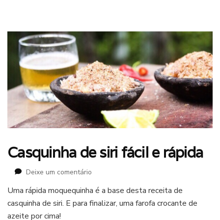
Casquinha de siri fácil e rápida
em
Deixe um comentário
Casquinha
Uma rápida moquequinha é a base desta receita de
de
casquinha de siri. E para finalizar, uma farofa crocante de
siri
fácil
azeite por cima!