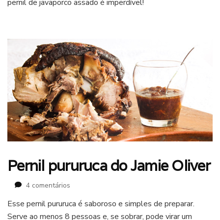
pernil de javaporco assado é imperdível!
Pernil pururuca do Jamie Oliver
em
4 comentários
Pernil
Esse pernil pururuca é saboroso e simples de preparar.
pururuca
Serve ao menos 8 pessoas e, se sobrar, pode virar um
do