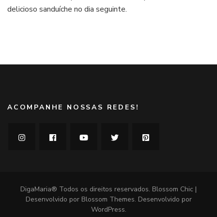
Jamie
delicioso sanduíche no dia seguinte.
Oliver
ACOMPANHE NOSSAS REDES!
DigaMaria® Todos os direitos reservados.
Blossom Chic |
Desenvolvido por
Blossom Themes
. Desenvolvido por
WordPress
.