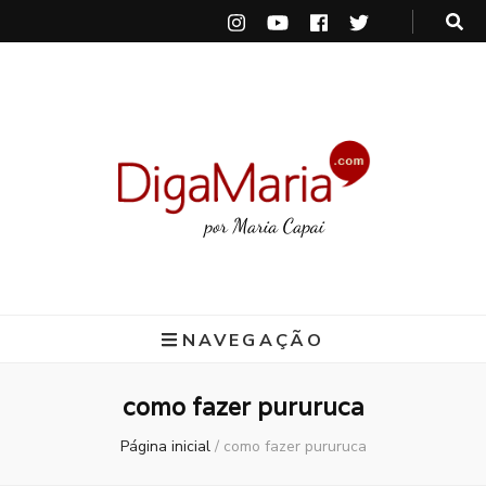
DigaMaria
por Maria Capai
NAVEGAÇÃO
como fazer pururuca
Página inicial
/
como fazer pururuca