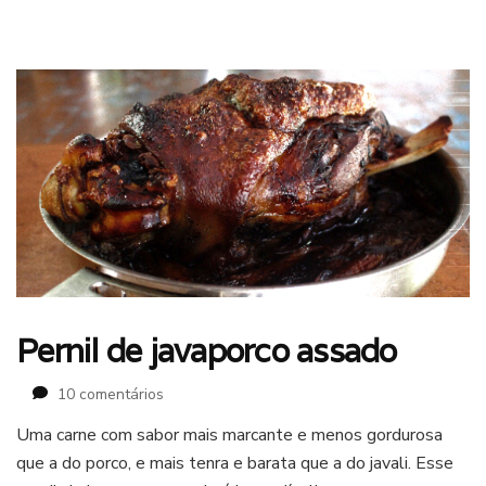
Pernil de javaporco assado
em
10 comentários
Pernil
Uma carne com sabor mais marcante e menos gordurosa
de
que a do porco, e mais tenra e barata que a do javali. Esse
javaporco
assado