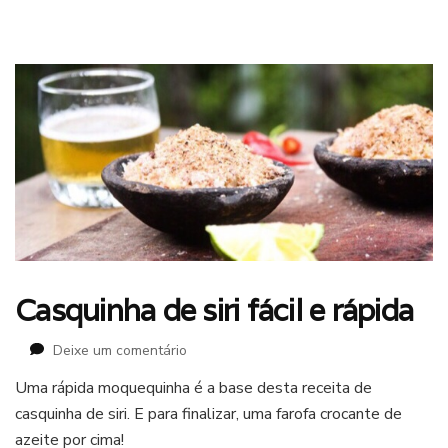
Casquinha de siri fácil e rápida
em
Deixe um comentário
Casquinha
Uma rápida moquequinha é a base desta receita de
de
casquinha de siri. E para finalizar, uma farofa crocante de
siri
fácil
azeite por cima!