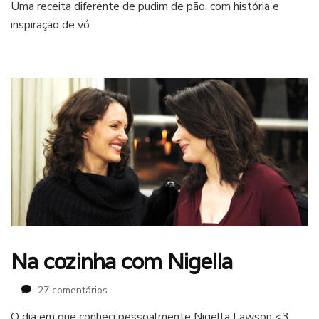
Uma receita diferente de pudim de pão, com história e
de
inspiração de vó.
pão
e
caramelo
da
Nigella
Lawson
Na cozinha com Nigella
em
27 comentários
Na
O dia em que conheci pessoalmente Nigella Lawson <3