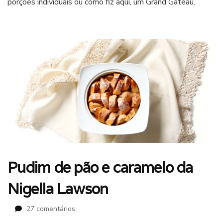
porções individuais ou como fiz aqui, um Grand Gâteau.
Pudim de pão e caramelo da
Nigella Lawson
em
27 comentários
Pudim