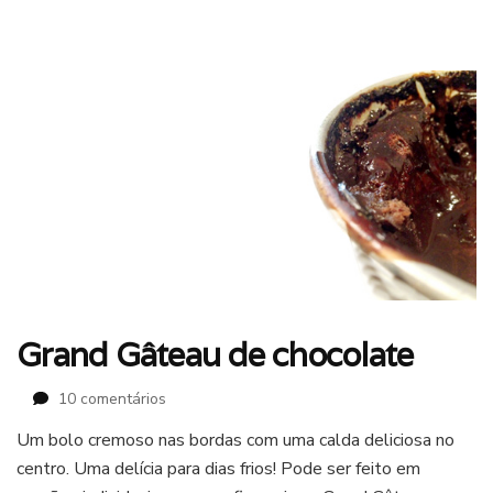
Grand Gâteau de chocolate
em
10 comentários
Grand
Um bolo cremoso nas bordas com uma calda deliciosa no
Gâteau
centro. Uma delícia para dias frios! Pode ser feito em
de
chocolate