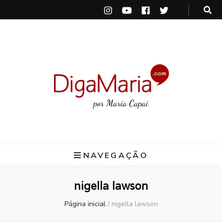
DigaMaria
por Maria Capai
NAVEGAÇÃO
nigella lawson
Página inicial
/
nigella lawson