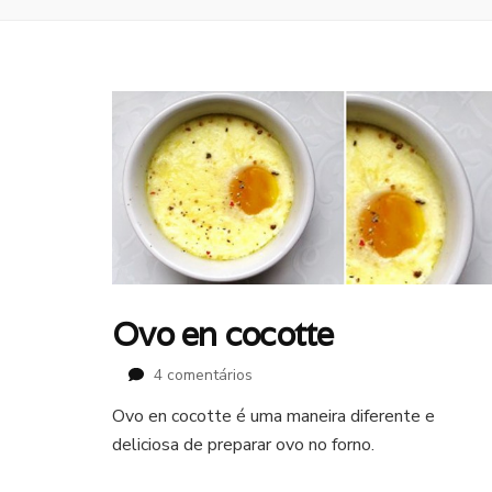
Ovo en cocotte
em
4 comentários
Ovo
Ovo en cocotte é uma maneira diferente e
en
deliciosa de preparar ovo no forno.
cocotte