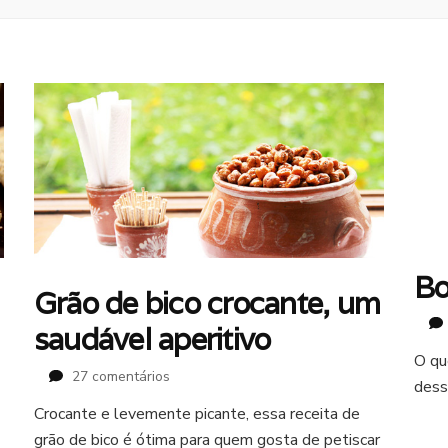
Bo
Grão de bico crocante, um
saudável aperitivo
O qu
em
27 comentários
dess
Grão
Crocante e levemente picante, essa receita de
de
grão de bico é ótima para quem gosta de petiscar
bico