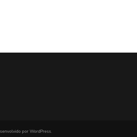
esenvolvido por
WordPress
.