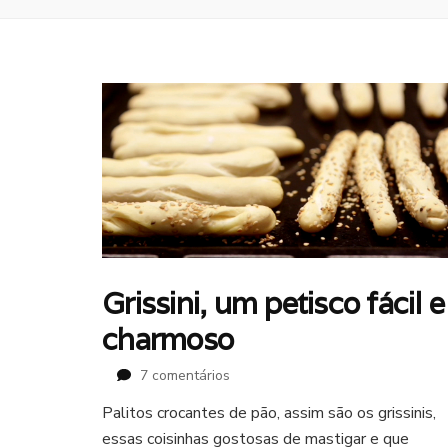
Grissini, um petisco fácil e
charmoso
em
7 comentários
Grissini,
Palitos crocantes de pão, assim são os grissinis,
um
essas coisinhas gostosas de mastigar e que
petisco