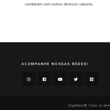
fácil
combinam com outros diversos sabores.
e
charmoso
ACOMPANHE NOSSAS REDES!
DigaMaria® Todos os direi