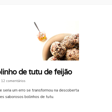
linho de tutu de feijão
em
12 comentários
Bolinho
e seria um erro se transformou na descoberta
de
es saborosos bolinhos de tutu.
tutu
de
feijão