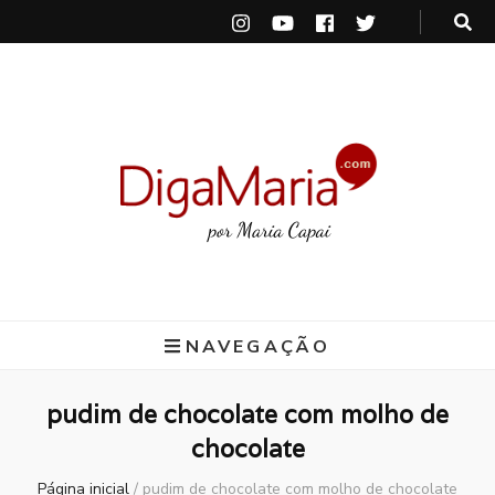
DigaMaria
por Maria Capai
NAVEGAÇÃO
pudim de chocolate com molho de
chocolate
Página inicial
/
pudim de chocolate com molho de chocolate