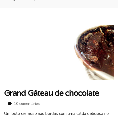
Grand Gâteau de chocolate
em
10 comentários
Grand
Um bolo cremoso nas bordas com uma calda deliciosa no
Gâteau