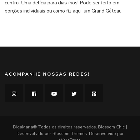
centro. Uma delícia para dias frios! Pode ser feito em
de
chocolate
porções individuais ou como fiz aqui, um Grand Gâteau.
ACOMPANHE NOSSAS REDES!
DigaMaria® Todos os direitos reservados.
Blossom Chic |
Desenvolvido por
Blossom Themes
. Desenvolvido por