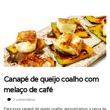
Canapé de queijo coalho com
melaço de café
em
3 comentários
Canapé
Para esse canapé de queijo coalho, aproveitamos a casca da
de