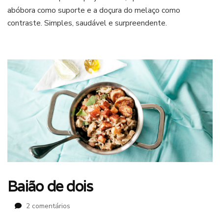
abóbora como suporte e a doçura do melaço como
queijo
coalho
contraste. Simples, saudável e surpreendente.
com
melaço
de
café
Baião de dois
em
2 comentários
Baião