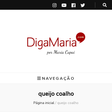
DigaMaria
por Maria Capai
NAVEGAÇÃO
queijo coalho
Página inicial
/
queijo coalho