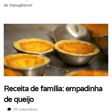
de transgênicos!
no
Minhocão,
livre
de
transgênico
Receita de família: empadinha
de queijo
em
39 comentários