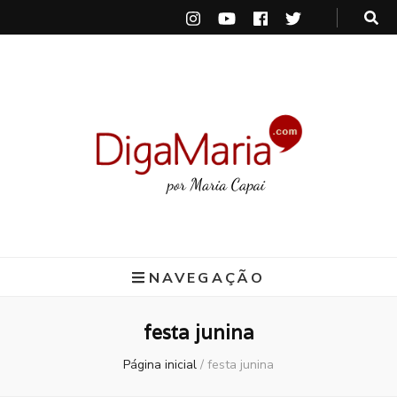
DigaMaria
por Maria Capai
NAVEGAÇÃO
festa junina
Página inicial
/
festa junina