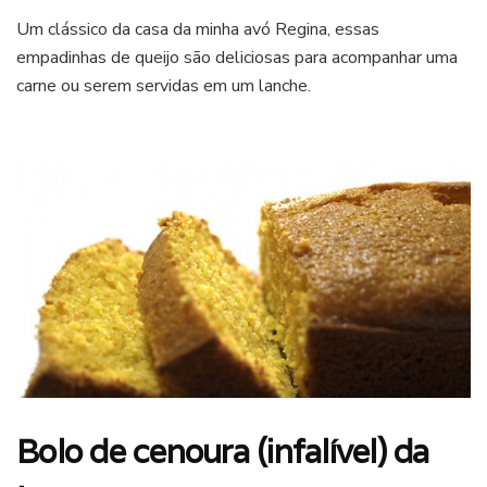
Receita
Um clássico da casa da minha avó Regina, essas
de
empadinhas de queijo são deliciosas para acompanhar uma
família:
empadinha
carne ou serem servidas em um lanche.
de
queijo
Bolo de cenoura (infalível) da