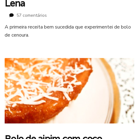
Lena
em
57 comentários
Bolo
A primeira receita bem sucedida que experimentei de bolo
de
de cenoura.
cenoura
(infalível)
da
Lena
Bolo de aipim com coco