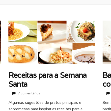
Receitas para a Semana
Ba
Santa
co
em
7 comentários
Receitas
Algumas sugestões de pratos principais e
Sem 
para
sobremesas para inspirar as receitas para a
a
barr