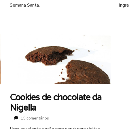
Semana
Semana Santa.
ingr
Santa
Cookies de chocolate da
Nigella
em
15 comentários
Cookies
Uma excelente opção para servir para visitas,