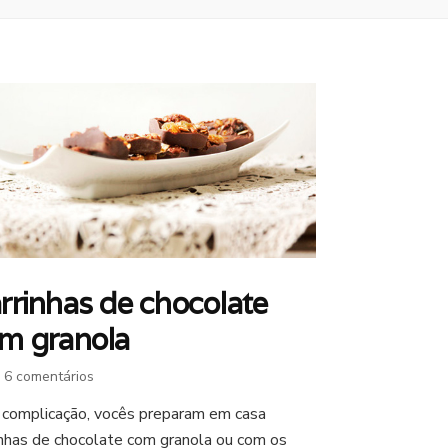
rrinhas de chocolate
m granola
em
6 comentários
Barrinhas
complicação, vocês preparam em casa
de
inhas de chocolate com granola ou com os
chocolate