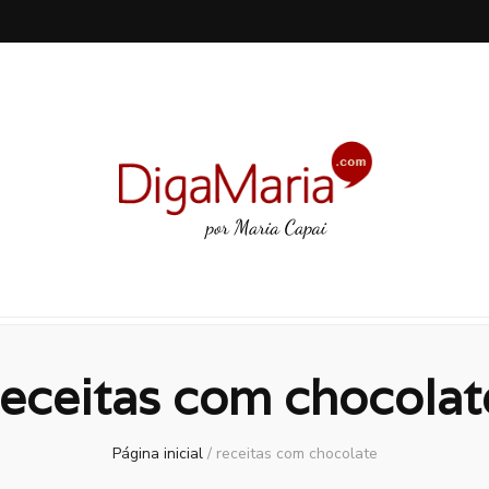
receitas com chocolat
Página inicial
/
receitas com chocolate