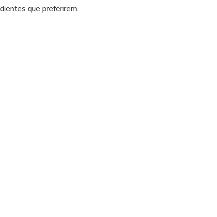
com
edientes que preferirem.
granola