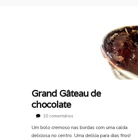
Grand Gâteau de
chocolate
em
10 comentários
Grand
Um bolo cremoso nas bordas com uma calda
Gâteau
deliciosa no centro. Uma delícia para dias frios!
de