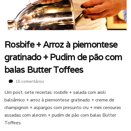
Rosbife + Arroz à piemontese
gratinado + Pudim de pão com
balas Butter Toffees
em
16 comentários
Rosbife
Um post, sete receitas: rosbife + salada com aioli
+
balsâmico + arroz à piemontese gratinado + creme de
Arroz
à
champignon + aspargos com presunto cru + mini cenouras
piemontese
assadas com alecrim + pudim de pão com balas Butter
gratinado
Toffees.
+
Pudim