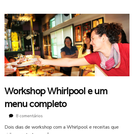
de
pão
com
balas
Butter
Toffees
Workshop Whirlpool e um
menu completo
em
8 comentários
Workshop
Dois dias de workshop com a Whirlpool e receitas que
Whirlpool