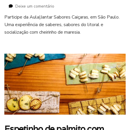
em
Deixe um comentário
Em
Participe da Aula|Jantar Sabores Caiçaras, em São Paulo.
São
Uma experiência de saberes, sabores do litoral e
Paulo:
Aula|Jantar
socialização com cheirinho de maresia.
Sabores
Caiçaras
Espetinho de palmito com