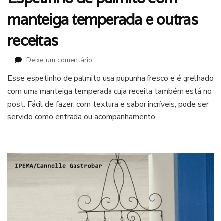
manteiga temperada e outras
receitas
em
Deixe um comentário
Espetinho
Esse espetinho de palmito usa pupunha fresco e é grelhado
de
com uma manteiga temperada cuja receita também está no
palmito
com
post. Fácil de fazer, com textura e sabor incríveis, pode ser
manteiga
servido como entrada ou acompanhamento.
temperada
e
outras
receitas