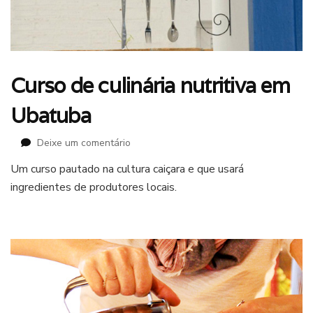
Curso de culinária nutritiva em
Ubatuba
em
Deixe um comentário
Curso
Um curso pautado na cultura caiçara e que usará
de
ingredientes de produtores locais.
culinária
nutritiva
em
Ubatuba