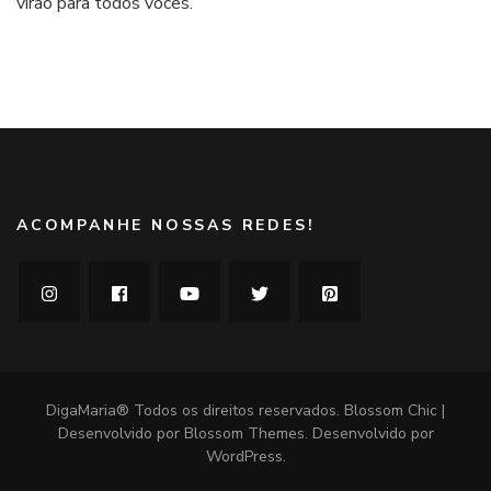
virão para todos vocês.
e
um
menu
completo
ACOMPANHE NOSSAS REDES!
DigaMaria® Todos os direitos reservados.
Blossom Chic |
Desenvolvido por
Blossom Themes
. Desenvolvido por
WordPress
.