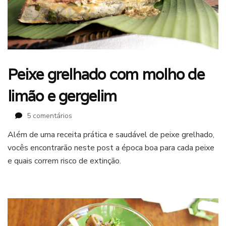
Peixe grelhado com molho de
limão e gergelim
em
5 comentários
Peixe
Além de uma receita prática e saudável de peixe grelhado,
grelhado
vocês encontrarão neste post a época boa para cada peixe
com
molho
e quais correm risco de extinção.
de
limão
e
gergelim