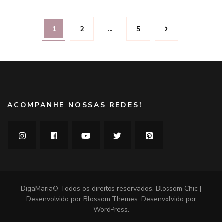
cara
de
Navegação
verão
Página
Página
Página
1
2
…
5
por
posts
ACOMPANHE NOSSAS REDES!
DigaMaria® Todos os direitos reservados.
Blossom Chic |
Desenvolvido por
Blossom Themes
. Desenvolvido por
WordPress
.