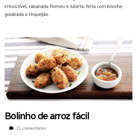
irresistível: rabanada Romeu e Julieta, feita com brioche,
e
Julieta
goiabada e requeijão.
(goiabada
com
queijo)
Bolinho de arroz fácil
em
11 comentários
Bolinho