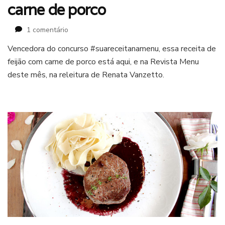
carne de porco
em
1 comentário
Revista
Vencedora do concurso #suareceitanamenu, essa receita de
Menu
feijão com carne de porco está aqui, e na Revista Menu
e
um
deste mês, na releitura de Renata Vanzetto.
feijão
com
carne
de
porco