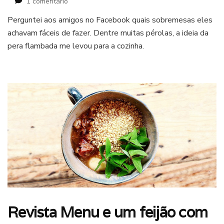
em
1 comentário
Pera
Perguntei aos amigos no Facebook quais sobremesas eles
flambada
achavam fáceis de fazer. Dentre muitas pérolas, a ideia da
na
cachaça,
pera flambada me levou para a cozinha.
amêndoas
e
sorvete
Revista Menu e um feijão com