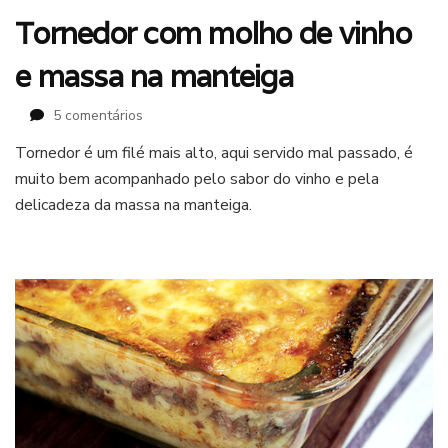
Tornedor com molho de vinho
e massa na manteiga
em
5 comentários
Tornedor
Tornedor é um filé mais alto, aqui servido mal passado, é
com
muito bem acompanhado pelo sabor do vinho e pela
molho
de
delicadeza da massa na manteiga.
vinho
e
massa
na
manteiga