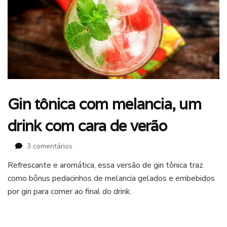
Gin tônica com melancia, um
drink com cara de verão
em
3 comentários
Gin
Refrescante e aromática, essa versão de gin tônica traz
tônica
como bônus pedacinhos de melancia gelados e embebidos
com
melancia,
por gin para comer ao final do drink.
um
drink
com