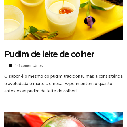
Pudim de leite de colher
em
16 comentários
Pudim
O sabor é o mesmo do pudim tradicional, mas a consistência
de
é aveludada e muito cremosa. Experimentem o quanto
leite
de
antes esse pudim de leite de colher!
colher