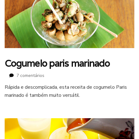
Cogumelo paris marinado
em
7 comentários
Cogumelo
Rápida e descomplicada, esta receita de cogumelo Paris
paris
marinado é também muito versátil.
marinado