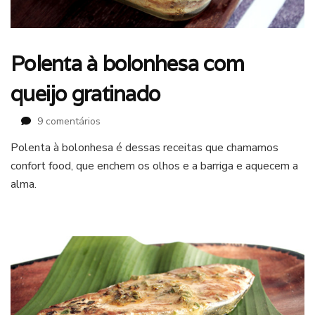
Polenta à bolonhesa com
queijo gratinado
em
9 comentários
Polenta
Polenta à bolonhesa é dessas receitas que chamamos
à
confort food, que enchem os olhos e a barriga e aquecem a
bolonhesa
com
alma.
queijo
gratinado