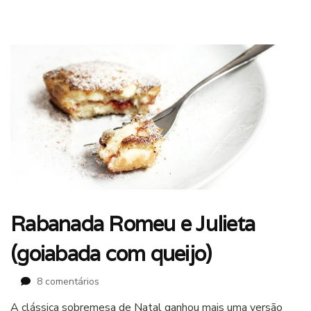
Rabanada Romeu e Julieta
(goiabada com queijo)
em
8 comentários
Rabanada
A clássica sobremesa de Natal ganhou mais uma versão
Romeu