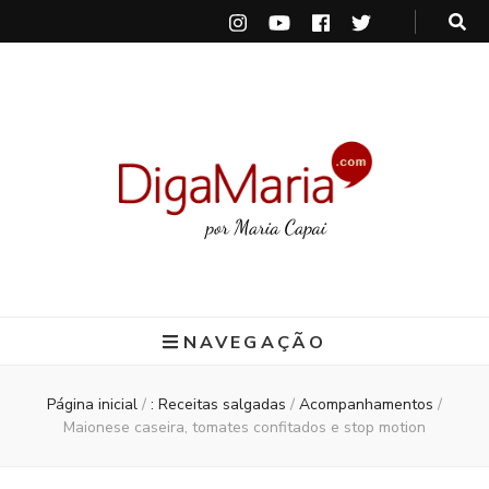
DigaMaria
por Maria Capai
NAVEGAÇÃO
Página inicial
/
: Receitas salgadas
/
Acompanhamentos
/
Maionese caseira, tomates confitados e stop motion