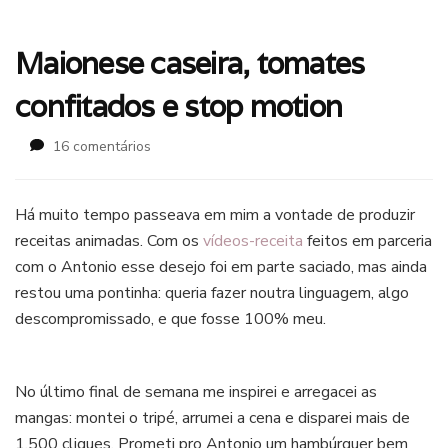
Maionese caseira, tomates
confitados e stop motion
em
16 comentários
Maionese
caseira,
tomates
Há muito tempo passeava em mim a vontade de produzir
confitados
receitas animadas. Com os
vídeos-receita
feitos em parceria
e
com o Antonio esse desejo foi em parte saciado, mas ainda
stop
restou uma pontinha: queria fazer noutra linguagem, algo
motion
descompromissado, e que fosse 100% meu.
maionese
caseira
No último final de semana me inspirei e arregacei as
mangas: montei o tripé, arrumei a cena e disparei mais de
1.500 cliques. Prometi pro Antonio um hambúrguer bem