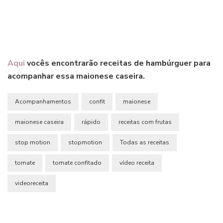
Aqui
vocês encontrarão receitas de hambúrguer para
acompanhar essa maionese caseira.
Acompanhamentos
confit
maionese
maionese caseira
rápido
receitas com frutas
stop motion
stopmotion
Todas as receitas
tomate
tomate confitado
vídeo receita
videoreceita