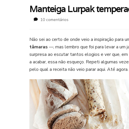
Manteiga Lurpak tempera
em
10 comentários
Manteiga
Lurpak
temperada
Não sei ao certo de onde veio a inspiração para u
com
tâmaras
—, mas lembro que foi para levar a um ja
nozes
surpresa ao escutar tantos elogios e ver que, em
e
a acabar, essa não esqueço. Repeti algumas veze
tâmaras
pelo qual a receita não veio parar aqui. Até agora.