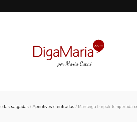
ceitas salgadas
/
Aperitivos e entradas
/
Manteiga Lurpak temperada c