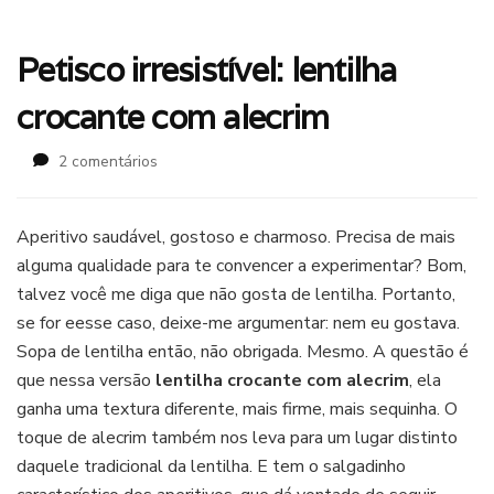
Petisco irresistível: lentilha
crocante com alecrim
em
2 comentários
Petisco
irresistível:
lentilha
Aperitivo saudável, gostoso e charmoso. Precisa de mais
crocante
alguma qualidade para te convencer a experimentar? Bom,
com
talvez você me diga que não gosta de lentilha. Portanto,
alecrim
se for eesse caso, deixe-me argumentar: nem eu gostava.
Sopa de lentilha então, não obrigada. Mesmo. A questão é
que nessa versão
lentilha crocante com alecrim
, ela
ganha uma textura diferente, mais firme, mais sequinha. O
toque de alecrim também nos leva para um lugar distinto
daquele tradicional da lentilha. E tem o salgadinho