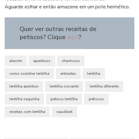
Aguarde esfriar e então armazene em um pote hermético.
Quer ver outras receitas de
petiscos? Clique
aqui
?
alecrim
aperitivos
charmoso
como cozinhar lentilha
entradas
lentilha
lentilha aperitivo
lentilha crocante
lentilha diferente
lentilha sequinha
petisco lentilha
petiscos
receitas com lentilha
saudável