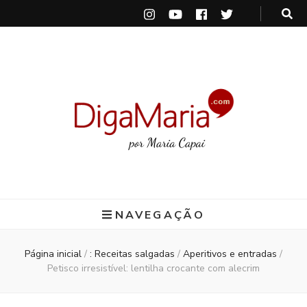
DigaMaria
por Maria Capai
NAVEGAÇÃO
Página inicial
/
: Receitas salgadas
/
Aperitivos e entradas
/
Petisco irresistível: lentilha crocante com alecrim