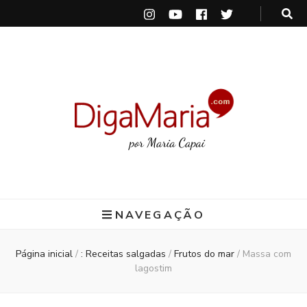
DigaMaria
por Maria Capai
NAVEGAÇÃO
Página inicial
/
: Receitas salgadas
/
Frutos do mar
/
Massa com
lagostim