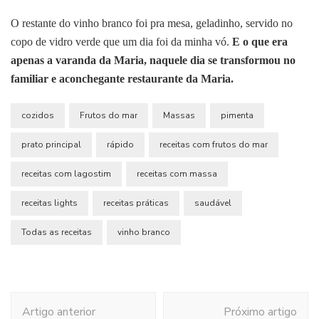
O restante do vinho branco foi pra mesa, geladinho, servido no
copo de vidro verde que um dia foi da minha vó.
E o que era
apenas a varanda da Maria, naquele dia se transformou no
familiar e aconchegante restaurante da Maria.
cozidos
Frutos do mar
Massas
pimenta
prato principal
rápido
receitas com frutos do mar
receitas com lagostim
receitas com massa
receitas lights
receitas práticas
saudável
Todas as receitas
vinho branco
Navegação
Artigo anterior
Próximo artigo
de