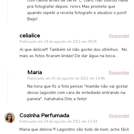
com calma antes de servir. E, claro, não sobrou nada
pra fotografar depois. rsrsrs Mas prometo que
quando repetir a receita fotografo e atualizo o post!
Beijo!
celialice
Responder
Publicado em
24 de agosto de 2011 em 09:05
Ai que delícia!!! Também só não gostei dos olhinhos… No
mais as fotos ficaram lindas! De dar água na boca…
Maria
Responder
Publicado em
25 de agosto de 2011 em 14:46
Na hora que fiz a foto pensei "mamãe não vai gostar
desse lagostim com cara de entediado entrando na
panela". hahahaha Dito e feito!
Cozinha Perfumada
Responder
Publicado em
24 de agosto de 2011 em 13:34
Maria que delicia !!! Lagostins são tudo de bom, acho fácil