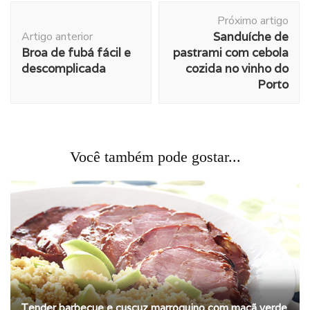
Navegação
Próximo artigo
de
Artigo anterior
Sanduíche de
post
Broa de fubá fácil e
pastrami com cebola
descomplicada
cozida no vinho do
Porto
Você também pode gostar...
Tender barbecue e cuscuz marroquino com maçã verde