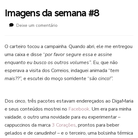
Imagens da semana #8
em
Deixe um comentário
Imagens
da
semana
O carteiro tocou a campainha. Quando abri, ele me entregou
#8
uma caixa e disse “
por favor segure essa e assine
enquanto eu busco os outros volumes”
. Eu, que não
esperava a visita dos Correios, indaguei animada “
tem
mais??”,
e escutei do moço sorridente “
são cinco!”.
instagram
Dos cinco, três pacotes estavam endereçados ao DigaMaria
e seus conteúdos mostrei no
Facebook
. Um era para minha
vaidade, o outro uma novidade para eu experimentar –
cappuccinos da marca
3 Corações
, prontos para beber
gelados e de canudinho! – e o terceiro, uma bolsinha térmica