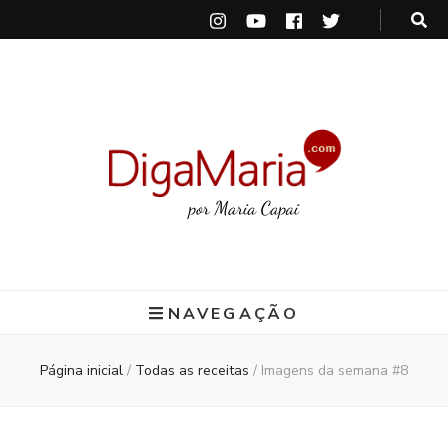
DigaMaria
por Maria Capai
NAVEGAÇÃO
Página inicial
/
Todas as receitas
/
Imagens da semana #8