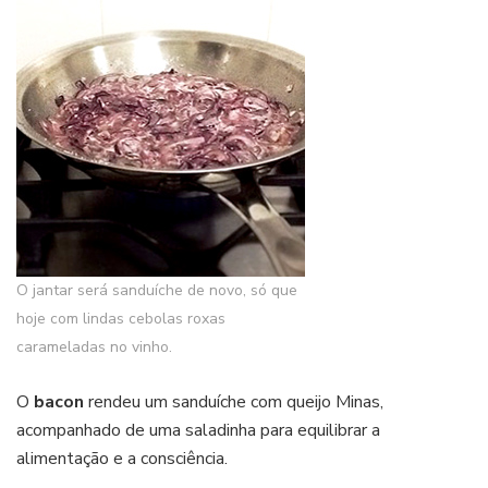
O jantar será sanduíche de novo, só que
hoje com lindas cebolas roxas
carameladas no vinho.
O
bacon
rendeu um sanduíche com queijo Minas,
acompanhado de uma saladinha para equilibrar a
alimentação e a consciência.