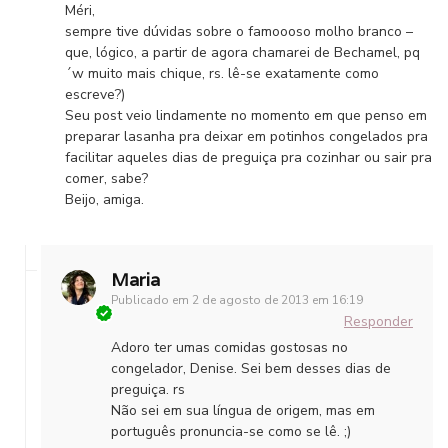
Méri,
sempre tive dúvidas sobre o famoooso molho branco –
que, lógico, a partir de agora chamarei de Bechamel, pq
´w muito mais chique, rs. lê-se exatamente como
escreve?)
Seu post veio lindamente no momento em que penso em
preparar lasanha pra deixar em potinhos congelados pra
facilitar aqueles dias de preguiça pra cozinhar ou sair pra
comer, sabe?
Beijo, amiga.
Maria
Publicado em
2 de agosto de 2013 em 16:19
Responder
Adoro ter umas comidas gostosas no
congelador, Denise. Sei bem desses dias de
preguiça. rs
Não sei em sua língua de origem, mas em
português pronuncia-se como se lê. ;)