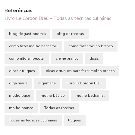
Referências
Livro Le Cordon Bleu – Todas as técnicas culinárias
blog de gastronomia
blog de receitas
como fazer molho bechamel
como fazer molho branco
como não empelotar
creme branco
dicas
dicas e truques
dicas e truques para fazer molho branco
diga maria
digamaria
Livro Le Cordon Bleu
molho base
molho básico
molho bechamel
molho branco
Todas as receitas
Todas as técnicas culinárias
truques