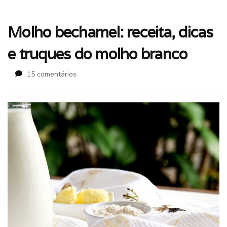
Molho bechamel: receita, dicas
e truques do molho branco
em
15 comentários
Molho
bechamel:
receita,
dicas
e
truques
do
molho
branco