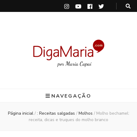
DigaMaria
por Maria Capai
NAVEGAÇÃO
Página inicial
/
: Receitas salgadas
/
Molhos
/
Molho bechamel:
receita, dicas e truques do molho branco