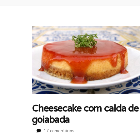
Cheesecake com calda de
goiabada
em
17 comentários
Cheesecake