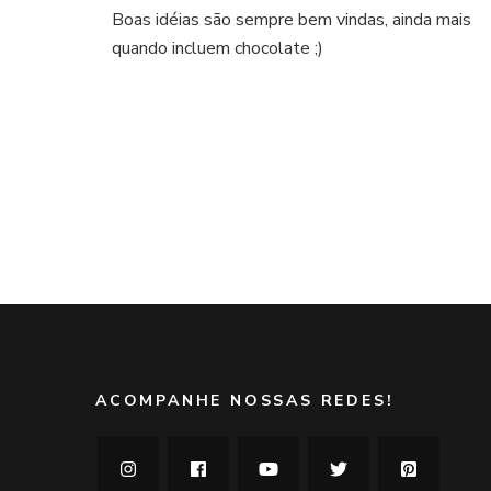
Idéias:
Boas idéias são sempre bem vindas, ainda mais
musses
quando incluem chocolate ;)
de
chocolate
Navegação
por
posts
ACOMPANHE NOSSAS REDES!