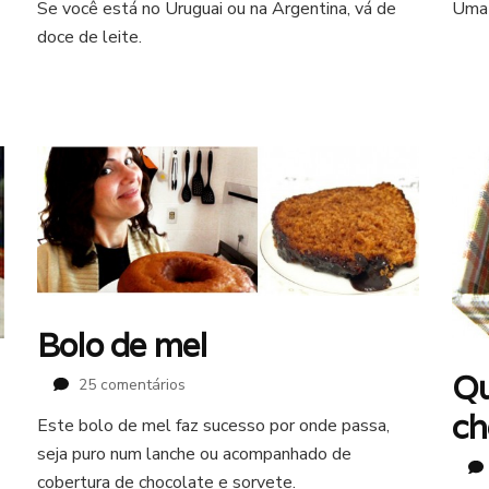
Se você está no Uruguai ou na Argentina, vá de
Uma 
de
doce de leite.
leche
Bolo de mel
Qu
em
25 comentários
Bolo
ch
Este bolo de mel faz sucesso por onde passa,
de
seja puro num lanche ou acompanhado de
mel
cobertura de chocolate e sorvete.