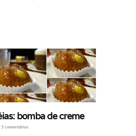
dedicação
do
vovô
Alencar)
éias: bomba de creme
em
3 comentários
Idéias: