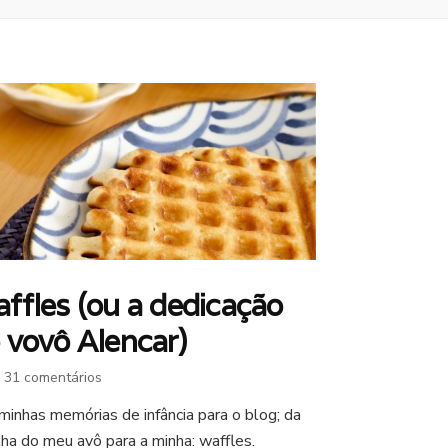
ffles (ou a dedicação
 vovô Alencar)
em
31 comentários
Waffles
minhas memórias de infância para o blog; da
(ou
nha do meu avô para a minha: waffles.
a