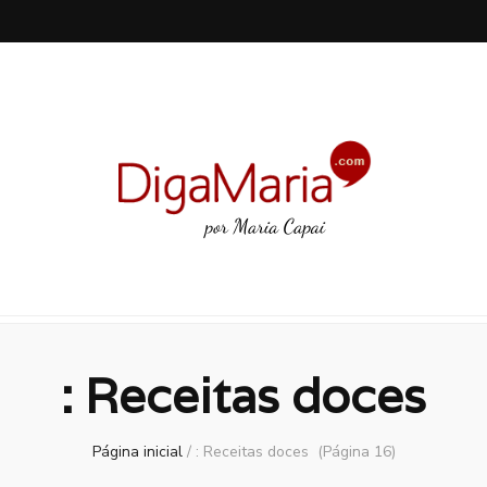
: Receitas doces
Página inicial
/
: Receitas doces
(Página 16)