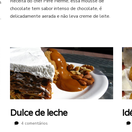
Receita do chef Pirre Hermé, essa mousse de
de
m
chocolate tem sabor intenso de chocolate, é
chocolate
especial
delicadamente aerada e não leva creme de leite.
.
–
receita
de
Pierre
Hermé
Dulce de leche
Id
em
4 comentários
Dulce