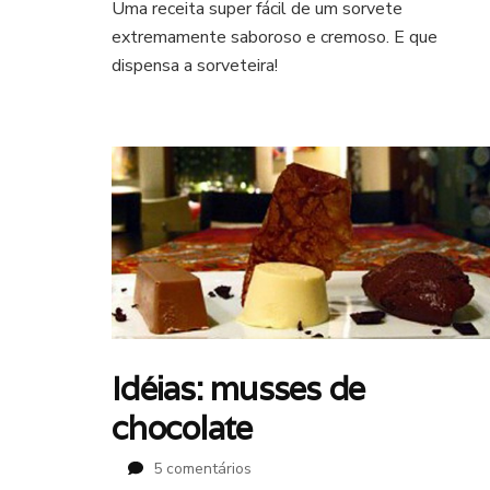
Uma receita super fácil de um sorvete
de
extremamente saboroso e cremoso. E que
doce
de
dispensa a sorveteira!
leite
Idéias: musses de
chocolate
em
5 comentários