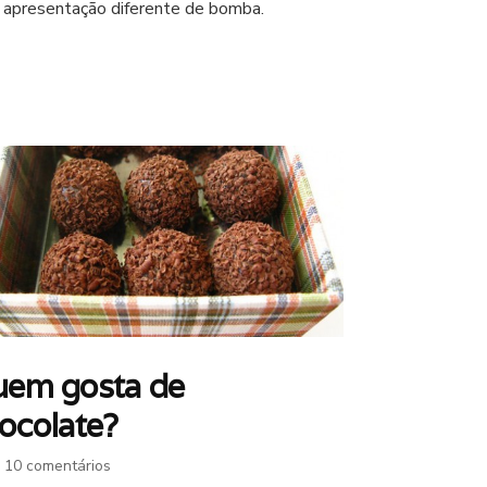
apresentação diferente de bomba.
bomba
de
creme
em gosta de
ocolate?
em
10 comentários