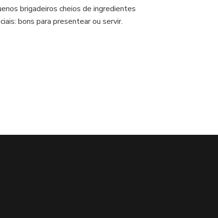
Quem
enos brigadeiros cheios de ingredientes
gosta
ciais: bons para presentear ou servir.
de
chocolate?