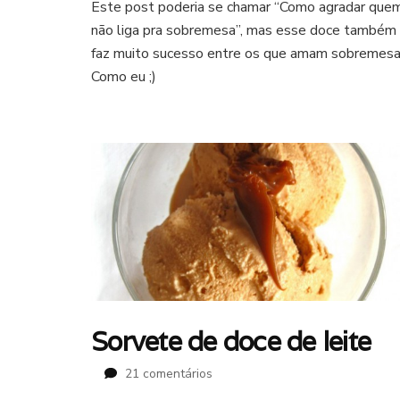
Este post poderia se chamar “Como agradar que
com
não liga pra sobremesa”, mas esse doce também
calda
de
faz muito sucesso entre os que amam sobremesa
goiabada
Como eu ;)
Sorvete de doce de leite
em
21 comentários
Sorvete