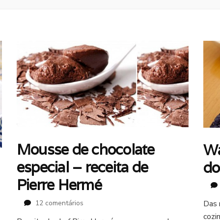
Mousse de chocolate
Wa
especial – receita de
do
Pierre Hermé
em
12 comentários
Das 
Mousse
cozi