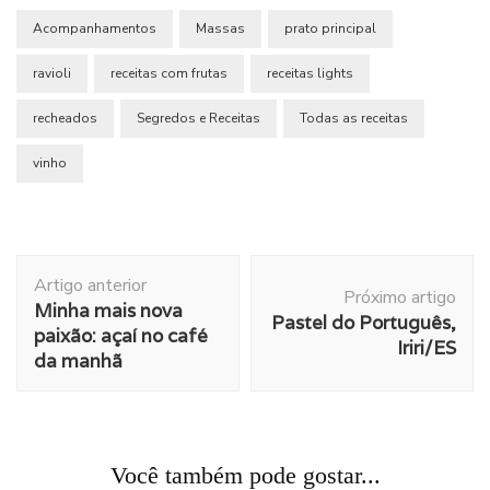
Acompanhamentos
Massas
prato principal
ravioli
receitas com frutas
receitas lights
recheados
Segredos e Receitas
Todas as receitas
vinho
Navegação
Artigo anterior
de
Próximo artigo
Minha mais nova
post
Pastel do Português,
paixão: açaí no café
Iriri/ES
da manhã
Você também pode gostar...