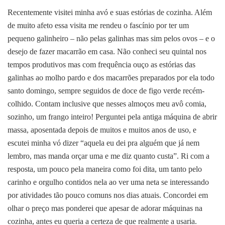
Recentemente visitei minha avó e suas estórias de cozinha. Além
de muito afeto essa visita me rendeu o fascínio por ter um
pequeno galinheiro – não pelas galinhas mas sim pelos ovos – e o
desejo de fazer macarrão em casa. Não conheci seu quintal nos
tempos produtivos mas com frequência ouço as estórias das
galinhas ao molho pardo e dos macarrões preparados por ela todo
santo domingo, sempre seguidos de doce de figo verde recém-
colhido. Contam inclusive que nesses almoços meu avô comia,
sozinho, um frango inteiro! Perguntei pela antiga máquina de abrir
massa, aposentada depois de muitos e muitos anos de uso, e
escutei minha vó dizer “aquela eu dei pra alguém que já nem
lembro, mas manda orçar uma e me diz quanto custa”. Ri com a
resposta, um pouco pela maneira como foi dita, um tanto pelo
carinho e orgulho contidos nela ao ver uma neta se interessando
por atividades tão pouco comuns nos dias atuais. Concordei em
olhar o preço mas ponderei que apesar de adorar máquinas na
cozinha, antes eu queria a certeza de que realmente a usaria.