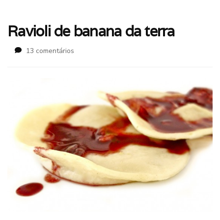
Ravioli de banana da terra
em
13 comentários
Ravioli
de
banana
da
terra