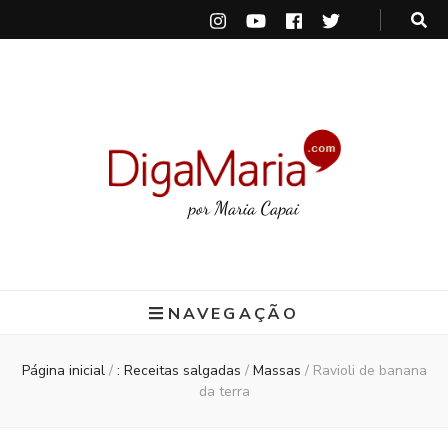
DigaMaria
por Maria Capai
NAVEGAÇÃO
Página inicial
/
: Receitas salgadas
/
Massas
/
Ravioli de banana
da terra