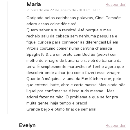
Maria
Responder
Publicado em
22 de janeiro de 2010 em 09:35
Obrigada pelas carinhosas palavras, Gina! Também
adoro essas coincidências!
Quero saber a sua receita!! Até porque o meu
recheio saiu da cabeça sem nenhuma pesquisa e
fiquei curiosa para conhecer as diferenças! Lá em
Vitória costumo comer numa cantina chamada
Spaghetti & cia um prato com Budião (peixe) com
molho de vinagre de banana e ravioli de banana da
terra. É simplesmente maravilhoso! Tenho agora que
descobrir onde achar (ou como fazer) esse vinagre.
Quanto à máquina, vi uma da Fun Kitchen que, pelo
que entendi, bate, abre e corta massa! Mas ainda não
liguei pra confirmar se é isso tudo mesmo… Mas
adorei fazer na mão. O problema é que se for pra
muita gente, haja tempo e braço!
Grande beijo e ótimo final de semana!
Evelyn
Responder