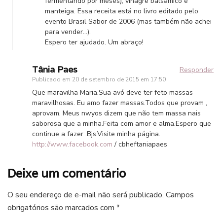
fermentando por meses), vinagre balsâmico e
manteiga. Essa receita está no livro editado pelo
evento Brasil Sabor de 2006 (mas também não achei
para vender…).
Espero ter ajudado. Um abraço!
Tânia Paes
Responder
Publicado em
20 de setembro de 2015 em 17:50
Que maravilha Maria.Sua avó deve ter feto massas
maravilhosas. Eu amo fazer massas.Todos que provam ,
aprovam. Meus nwyos dizem que não tem massa nais
saborosa que a minha.Feita com amor e alma.Espero que
continue a fazer .Bjs.Visite minha página.
http://www.facebook.com
/ cbheftaniapaes
Deixe um comentário
O seu endereço de e-mail não será publicado.
Campos
obrigatórios são marcados com
*