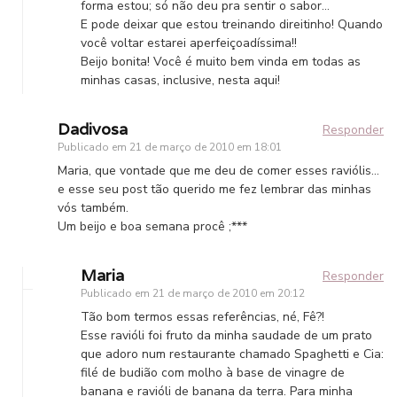
forma estou; só não deu pra sentir o sabor…
E pode deixar que estou treinando direitinho! Quando
você voltar estarei aperfeiçoadíssima!!
Beijo bonita! Você é muito bem vinda em todas as
minhas casas, inclusive, nesta aqui!
Dadivosa
Responder
Publicado em
21 de março de 2010 em 18:01
Maria, que vontade que me deu de comer esses raviólis…
e esse seu post tão querido me fez lembrar das minhas
vós também.
Um beijo e boa semana procê ;***
Maria
Responder
Publicado em
21 de março de 2010 em 20:12
Tão bom termos essas referências, né, Fê?!
Esse ravióli foi fruto da minha saudade de um prato
que adoro num restaurante chamado Spaghetti e Cia:
filé de budião com molho à base de vinagre de
banana e ravióli de banana da terra. Para minha