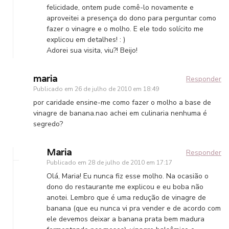
felicidade, ontem pude comê-lo novamente e
aproveitei a presença do dono para perguntar como
fazer o vinagre e o molho. E ele todo solícito me
explicou em detalhes! : )
Adorei sua visita, viu?! Beijo!
maria
Responder
Publicado em
26 de julho de 2010 em 18:49
por caridade ensine-me como fazer o molho a base de
vinagre de banana.nao achei em culinaria nenhuma é
segredo?
Maria
Responder
Publicado em
28 de julho de 2010 em 17:17
Olá, Maria! Eu nunca fiz esse molho. Na ocasião o
dono do restaurante me explicou e eu boba não
anotei. Lembro que é uma redução de vinagre de
banana (que eu nunca vi pra vender e de acordo com
ele devemos deixar a banana prata bem madura