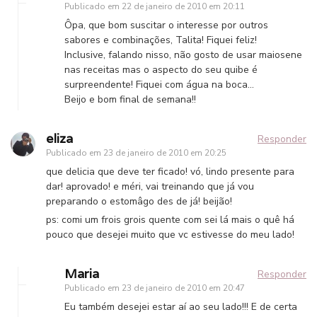
Publicado em
22 de janeiro de 2010 em 20:11
Ôpa, que bom suscitar o interesse por outros
sabores e combinações, Talita! Fiquei feliz!
Inclusive, falando nisso, não gosto de usar maiosene
nas receitas mas o aspecto do seu quibe é
surpreendente! Fiquei com água na boca…
Beijo e bom final de semana!!
eliza
Responder
Publicado em
23 de janeiro de 2010 em 20:25
que delicia que deve ter ficado! vó, lindo presente para
dar! aprovado! e méri, vai treinando que já vou
preparando o estomâgo des de já! beijão!
ps: comi um frois grois quente com sei lá mais o quê há
pouco que desejei muito que vc estivesse do meu lado!
Maria
Responder
Publicado em
23 de janeiro de 2010 em 20:47
Eu também desejei estar aí ao seu lado!!! E de certa