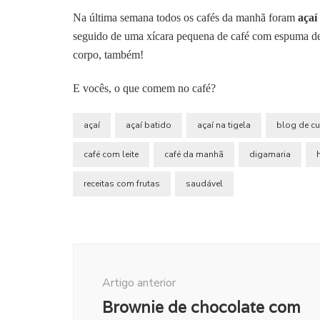
Na última semana todos os cafés da manhã foram
açaí
seguido de uma xícara pequena de café com espuma de l
corpo, também!
E vocês, o que comem no café?
açaí
açaí batido
açaí na tigela
blog de cu
café com leite
café da manhã
digamaria
receitas com frutas
saudável
Navegação
de
Artigo anterior
post
Brownie de chocolate com