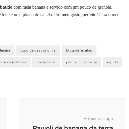
 batido
com meia banana e servido com um pouco de granola,
eite e uma pitada de canela. Pro meu gosto, perfeito! Para o meu
linária
blog de gastronomia
blog de receitas
hábitos matinais
maria capai
pão com manteiga
rápido
Próximo artigo
Ravioli de banana da terra