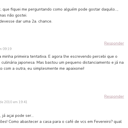
z, que fiquei me perguntando como alguém pode gostar daquilo…,
mas não gostei.
 devesse dar uma 2a. chance.
Responder
m 09:19
a minha primeira tentativa. E agora lhe escrevendo percebi que o
culinária japonesa. Mas bastou um pequeno distanciamento e já na
o com a outra, eu simplesmente me apaixonei!
Responder
 de 2010 em 19:41
, já açai pode ser…
ções! Como abastecer a casa para o café de vcs em Fevereiro? qual