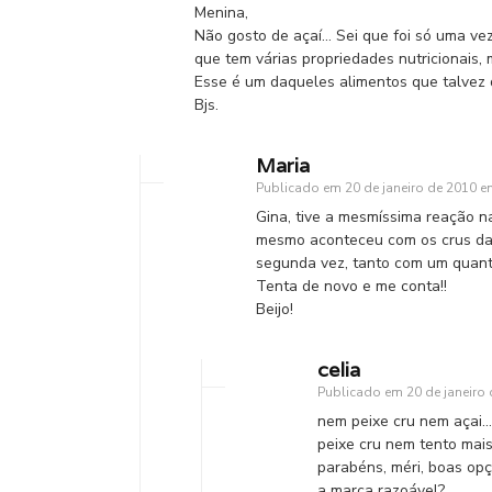
Menina,
Não gosto de açaí… Sei que foi só uma ve
que tem várias propriedades nutricionais, 
Esse é um daqueles alimentos que talvez
Bjs.
Maria
Publicado em
20 de janeiro de 2010 e
Gina, tive a mesmíssima reação n
mesmo aconteceu com os crus da 
segunda vez, tanto com um quant
Tenta de novo e me conta!!
Beijo!
celia
Publicado em
20 de janeiro
nem peixe cru nem açai…
peixe cru nem tento mais
parabéns, méri, boas op
a marca razoável?