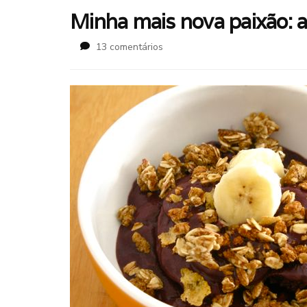
Minha mais nova paixão: 
em
13 comentários
Minha
mais
nova
paixão:
açaí
no
café
da
manhã