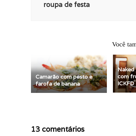
roupa de festa
Você tam
Naked 
com fr
Camarão com pesto e
ICKFD
farofa de banana
13 comentários