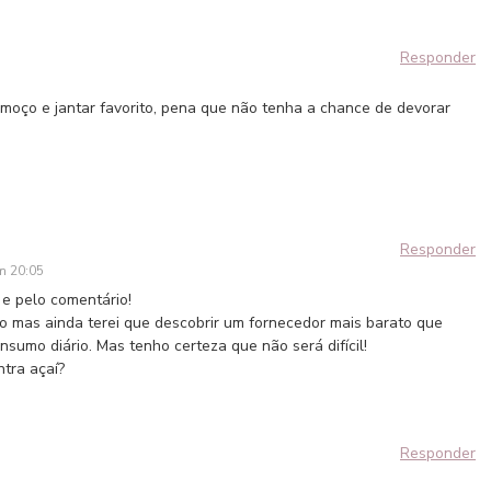
Responder
oço e jantar favorito, pena que não tenha a chance de devorar
Responder
m 20:05
 e pelo comentário!
so mas ainda terei que descobrir um fornecedor mais barato que
nsumo diário. Mas tenho certeza que não será difícil!
tra açaí?
Responder