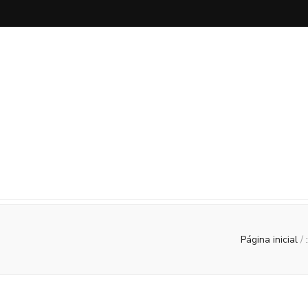
DigaMaria
por Maria Capai
Página inicial
/