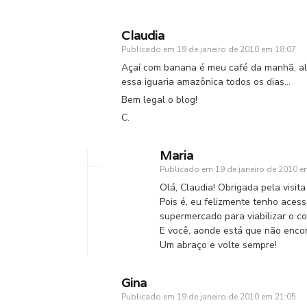
Claudia
Publicado em
19 de janeiro de 2010 em 18:07
Açaí com banana é meu café da manhã, alm
essa iguaria amazônica todos os dias…
Bem legal o blog!
C.
Maria
Publicado em
19 de janeiro de 2010 e
Olá, Claudia! Obrigada pela visita
Pois é, eu felizmente tenho aces
supermercado para viabilizar o co
E você, aonde está que não encon
Um abraço e volte sempre!
Gina
Publicado em
19 de janeiro de 2010 em 21:05