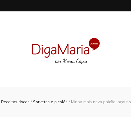
: Receitas doces
/
Sorvetes e picolés
/
Minha mais nova paixão: açaí n