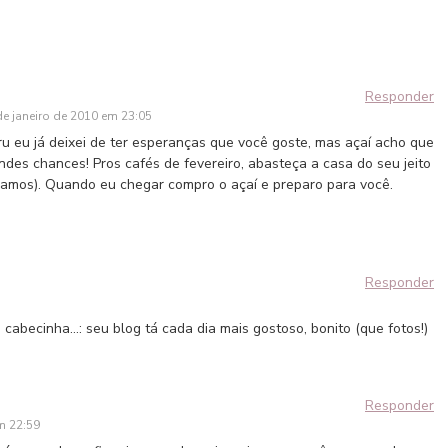
Responder
de janeiro de 2010 em 23:05
cru eu já deixei de ter esperanças que você goste, mas açaí acho que
ndes chances! Pros cafés de fevereiro, abasteça a casa do seu jeito
amos). Quando eu chegar compro o açaí e preparo para você.
Responder
 cabecinha…: seu blog tá cada dia mais gostoso, bonito (que fotos!)
Responder
m 22:59