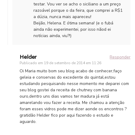
testar. Vou ver se acho o siciliano a um preço
razoável porque o da feira, que comprei a R$1
a dúzia, nunca mais apareceu!
Beijão, Helena. E ótima semana! (e o fubá
ainda não experimentei, por isso nãod ei
notícias ainda, viu?!)
Helder
Responder
Publicado em
19 de setembro de 2014 em 11:26
Oi Maria muito bom seu blog acabo de conhecer,faço
geleia e conservas do excedente do quintal,estou
estudando pesquisando nesse momento me deparei com
seu blog gostei da receita de chutney com banana
ouro,dentro uns dias vamos ter madura já está
amarelando vou fazer a receita. Me chamou a atenção
foram esses vidros pode me dizer aonde os encontros ?
gratidão Helder fico por aqui fazendo o estudo e
aguardo.