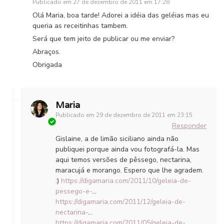
Publicado em
27 de dezembro de 2011 em 17:28
Olá Maria, boa tarde! Adorei a idéia das geléias mas eu
queria as receitinhas tambem.
Será que tem jeito de publicar ou me enviar?
Abraços.
Obrigada
Maria
Publicado em
29 de dezembro de 2011 em 23:15
Responder
Gislaine, a de limão siciliano ainda não
publiquei porque ainda vou fotografá-la. Mas
aqui temos versões de pêssego, nectarina,
maracujá e morango. Espero que lhe agradem.
:)
https://digamaria.com/2011/10/geleia-de-
pessego-e-
…
https://digamaria.com/2011/12/geleia-de-
nectarina-
…
https://digamaria.com/2011/05/geleia-de-