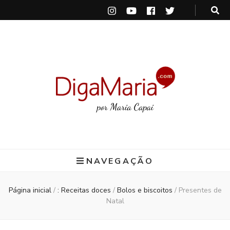
DigaMaria
por Maria Capai
NAVEGAÇÃO
Página inicial
/
: Receitas doces
/
Bolos e biscoitos
/
Presentes de
Natal