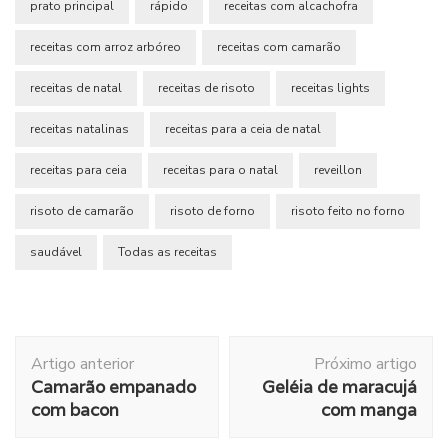
prato principal
rápido
receitas com alcachofra
receitas com arroz arbóreo
receitas com camarão
receitas de natal
receitas de risoto
receitas lights
receitas natalinas
receitas para a ceia de natal
receitas para ceia
receitas para o natal
reveillon
risoto de camarão
risoto de forno
risoto feito no forno
saudável
Todas as receitas
Navegação
Artigo anterior
Próximo artigo
de
Camarão empanado
Geléia de maracujá
post
com bacon
com manga