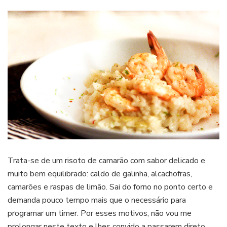
Donna
Hay
Trata-se de um risoto de camarão com sabor delicado e
muito bem equilibrado: caldo de galinha, alcachofras,
camarões e raspas de limão. Sai do forno no ponto certo e
demanda pouco tempo mais que o necessário para
programar um timer. Por esses motivos, não vou me
prolongar neste texto e lhes convido a passarem direto