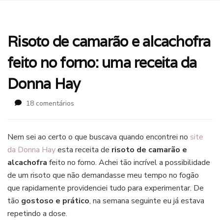
Risoto de camarão e alcachofra
feito no forno: uma receita da
Donna Hay
em
18 comentários
Risoto
de
camarão
Nem sei ao certo o que buscava quando encontrei no
site
e
da Donna Hay
esta receita de
risoto de camarão e
alcachofra
alcachofra
feito no forno. Achei tão incrível a possibilidade
feito
de um risoto que não demandasse meu tempo no fogão
no
forno:
que rapidamente providenciei tudo para experimentar. De
uma
tão
gostoso e prático
, na semana seguinte eu já estava
receita
repetindo a dose.
da