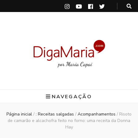
DigaMaria
por Maria Capai
NAVEGAÇÃO
Página inicial
/
: Receitas salgadas
/
Acompanhamentos
/
Risoto
de camarão e alcachofra feito no forno: uma receita da Donna
Hay