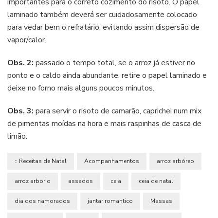
importantes para o correto cozimento do risoto. O papel
laminado também deverá ser cuidadosamente colocado
para vedar bem o refratário, evitando assim dispersão de
vapor/calor.
Obs. 2:
passado o tempo total, se o arroz já estiver no
ponto e o caldo ainda abundante, retire o papel laminado e
deixe no forno mais alguns poucos minutos.
Obs. 3:
para servir o risoto de camarão, caprichei num mix
de pimentas moídas na hora e mais raspinhas de casca de
limão.
:: Receitas de Natal
Acompanhamentos
arroz arbóreo
arroz arborio
assados
ceia
ceia de natal
dia dos namorados
jantar romantico
Massas