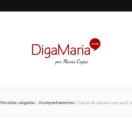
: Receitas salgadas
/
Acompanhamentos
/
Carne de panela com purê 