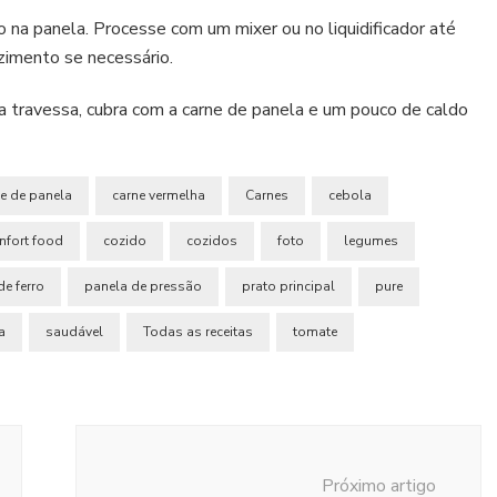
 na panela. Processe com um mixer ou no liquidificador até
zimento se necessário.
a travessa, cubra com a carne de panela e um pouco de caldo
e de panela
carne vermelha
Carnes
cebola
nfort food
cozido
cozidos
foto
legumes
de ferro
panela de pressão
prato principal
pure
a
saudável
Todas as receitas
tomate
Próximo artigo