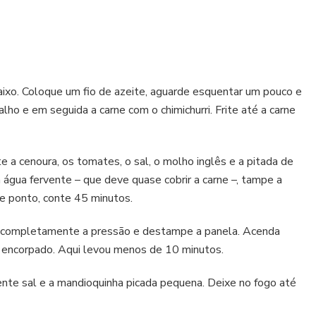
ixo. Coloque um fio de azeite, aguarde esquentar um pouco e
alho e em seguida a carne com o chimichurri. Frite até a carne
 a cenoura, os tomates, o sal, o molho inglês e a pitada de
água fervente – que deve quase cobrir a carne –, tampe a
se ponto, conte 45 minutos.
r completamente a pressão e destampe a panela. Acenda
r encorpado. Aqui levou menos de 10 minutos.
cente sal e a mandioquinha picada pequena. Deixe no fogo até