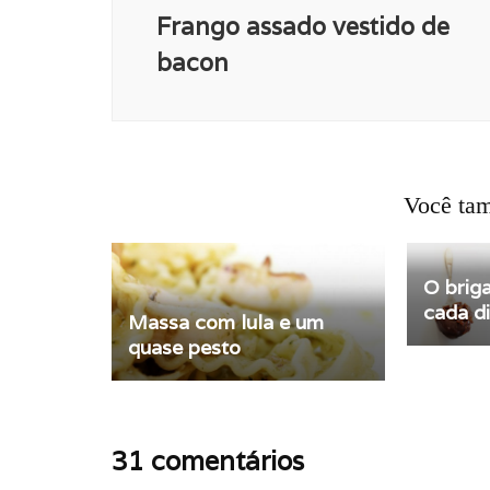
Frango assado vestido de
bacon
Você tam
O brig
cada d
Massa com lula e um
quase pesto
31 comentários