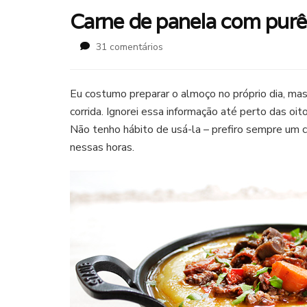
Carne de panela com pur
em
31 comentários
Carne
de
panela
Eu costumo preparar o almoço no próprio dia, mas
com
corrida. Ignorei essa informação até perto das oit
purê
Não tenho hábito de usá-la – prefiro sempre um 
de
nessas horas.
carne de panela
mandioquinha