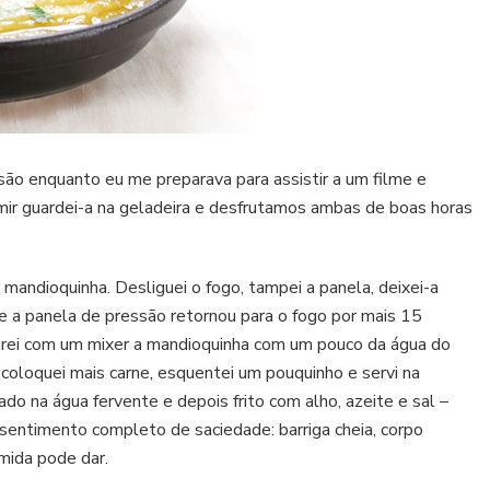
são enquanto eu me preparava para assistir a um filme e
mir guardei-a na geladeira e desfrutamos ambas de boas horas
 mandioquinha. Desliguei o fogo, tampei a panela, deixei-a
 e a panela de pressão retornou para o fogo por mais 15
urei com um mixer a mandioquinha com um pouco da água do
, coloquei mais carne, esquentei um pouquinho e servi na
do na água fervente e depois frito com alho, azeite e sal –
entimento completo de saciedade: barriga cheia, corpo
mida pode dar.