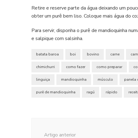
Retire e reserve parte da água deixando um pouco
obter um purê bem liso. Coloque mais água do co
Para servir, disponha o purê de mandioquinha num
e salpique com salsinha.
batata baroa
boi
bovino
carne
carn
chimichurri
como fazer
como preparar
co
linguiça
mandioquinha
músculo
panela 
purê de mandioquinha
ragú
rápido
receit
Navegação
de
Artigo anterior
post