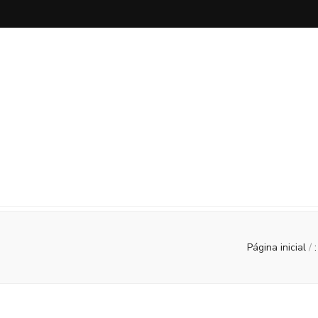
DigaMaria
por Maria Capai
Página inicial
/